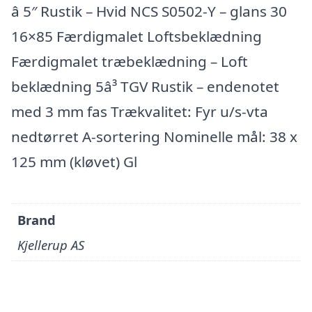
â 5″ Rustik – Hvid NCS S0502-Y – glans 30
16×85 Færdigmalet Loftsbeklædning
Færdigmalet træbeklædning – Loft
beklædning 5â³ TGV Rustik – endenotet
med 3 mm fas Trækvalitet: Fyr u/s-vta
nedtørret A-sortering Nominelle mål: 38 x
125 mm (kløvet) Gl
Brand
Kjellerup AS